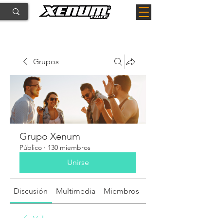
Grupos
Grupo Xenum
Público
·
130 miembros
Unirse
Discusión
Multimedia
Miembros
Acerca de