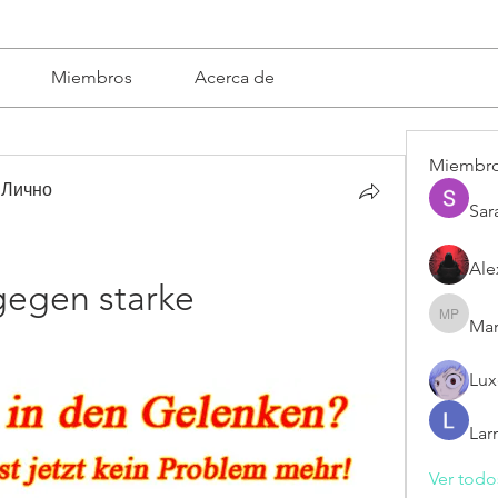
Miembros
Acerca de
Miembr
 Лично
Sar
Ale
egen starke 
Mar
Mariska 
Lux
Lar
Ver todo