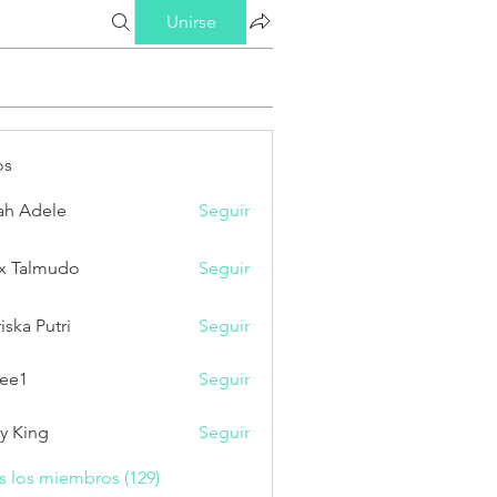
Unirse
os
ah Adele
Seguir
x Talmudo
Seguir
iska Putri
Seguir
Putri
ee1
Seguir
ry King
Seguir
s los miembros (129)