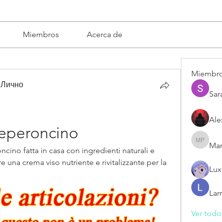
Miembros
Acerca de
Miembr
 Лично
Sar
Ale
peperoncino
Mar
Mariska 
cino fatta in casa con ingredienti naturali e 
 una crema viso nutriente e rivitalizzante per la 
Lux
Lar
Ver todo