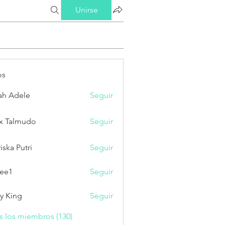
Unirse
os
ah Adele
Seguir
x Talmudo
Seguir
iska Putri
Seguir
Putri
ee1
Seguir
ry King
Seguir
s los miembros (130)