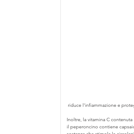
 riduce l'infiammazione e proteg
Inoltre, la vitamina C contenuta
il peperoncino contiene capsaici
sostanza che stimola la circolaz