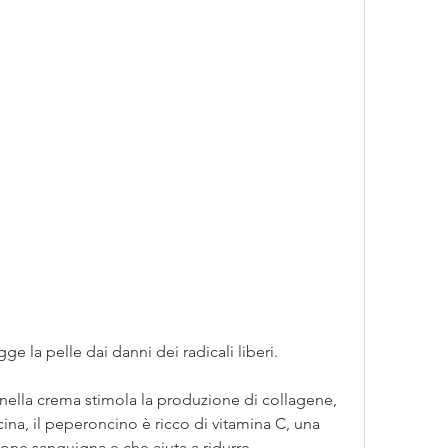
ge la pelle dai danni dei radicali liberi.
 nella crema stimola la produzione di collagene, 
na, il peperoncino è ricco di vitamina C, una 
ione sanguigna e che aiuta a ridurre 