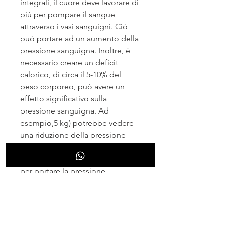
integrali, il cuore deve lavorare di 
più per pompare il sangue 
attraverso i vasi sanguigni. Ciò 
può portare ad un aumento della 
pressione sanguigna. Inoltre, è 
necessario creare un deficit 
calorico, di circa il 5-10% del 
peso corporeo, può avere un 
effetto significativo sulla 
pressione sanguigna. Ad 
esempio,5 kg) potrebbe vedere 
una riduzione della pressione 
sanguigna di circa 5 mmHg. 
Questo può essere sufficiente 
per portare la pressione 
sanguigna sotto controllo in 
molti casi.