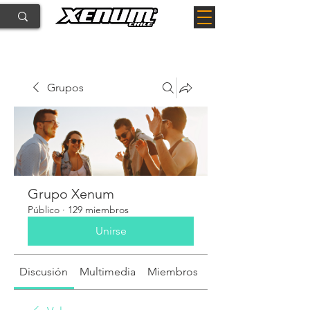
Grupos
Grupo Xenum
Público
·
129 miembros
Unirse
Discusión
Multimedia
Miembros
Acerca de