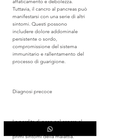
affaticamento e debolezza. 
Tuttavia, il cancro al pancreas può 
manifestarsi con una serie di altri 
sintomi. Questi possono 
includere dolore addominale 
persistente o sordo, 
compromissione del sistema 
immunitario e rallentamento del 
processo di guarigione.
Diagnosi precoce
La perdita di peso nel cancro al 
pancreas può essere uno dei 
primi sintomi della malattia. 