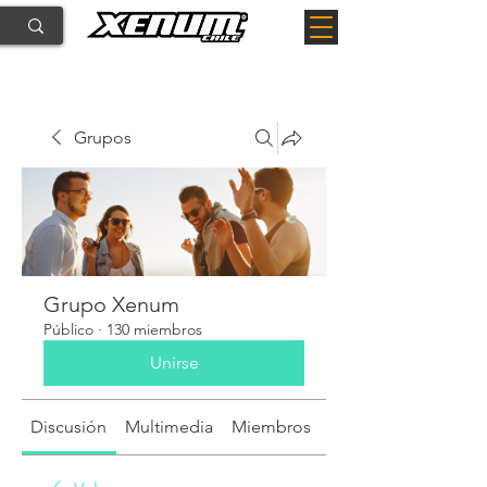
Grupos
Grupo Xenum
Público
·
130 miembros
Unirse
Discusión
Multimedia
Miembros
Acerca de