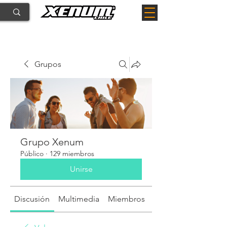
Grupos
Grupo Xenum
Público
·
129 miembros
Unirse
Discusión
Multimedia
Miembros
Acerca de