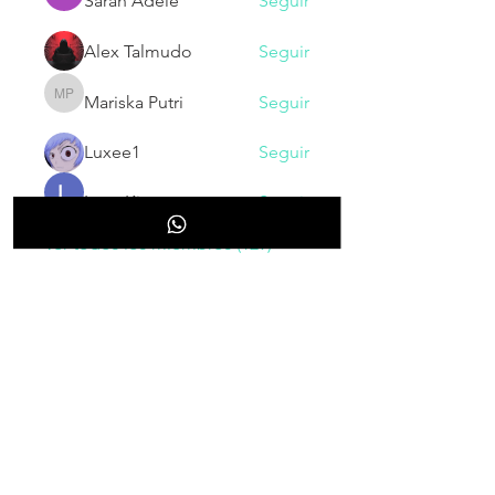
Sarah Adele
Seguir
Alex Talmudo
Seguir
Mariska Putri
Seguir
Mariska Putri
Luxee1
Seguir
Larry King
Seguir
Ver todos los miembros (129)
NOVEDADES
Inscribete para recibir nuestras
novedades, cupones, promociones