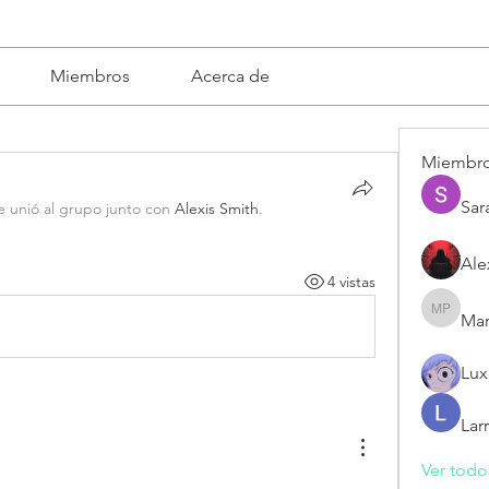
Miembros
Acerca de
Miembr
Sar
e unió al grupo junto con
Alexis Smith
.
Ale
4 vistas
Mar
Mariska 
Lux
Lar
Ver todo