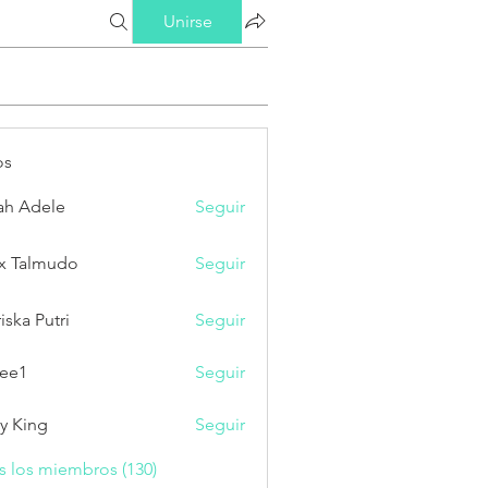
Unirse
os
ah Adele
Seguir
x Talmudo
Seguir
iska Putri
Seguir
Putri
ee1
Seguir
ry King
Seguir
s los miembros (130)