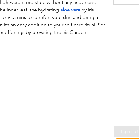
f lightweight moisture without any heaviness. 
he inner leaf, the hydrating 
aloe vera
 by Iris 
ro-Vitamins to comfort your skin and bring a 
. It’s an easy addition to your self-care ritual. See 
 offerings by browsing the Iris Garden 
NOVEDA
© 2020 Xenum, Chile.
Inscribete p
novedades,
descuentos