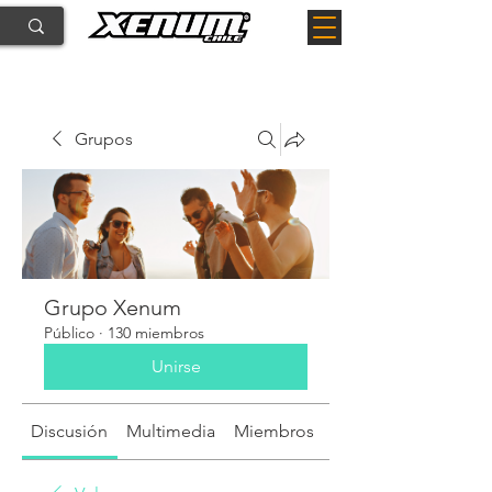
Grupos
Grupo Xenum
Público
·
130 miembros
Unirse
Discusión
Multimedia
Miembros
Acerca de