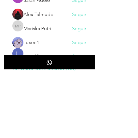
Sarah Adele
Seguir
Alex Talmudo
Seguir
Mariska Putri
Seguir
Mariska Putri
Luxee1
Seguir
Larry King
Seguir
Ver todos los miembros (130)
NOVEDADES
Inscribete para recibir nuestras
novedades, cupones, promociones