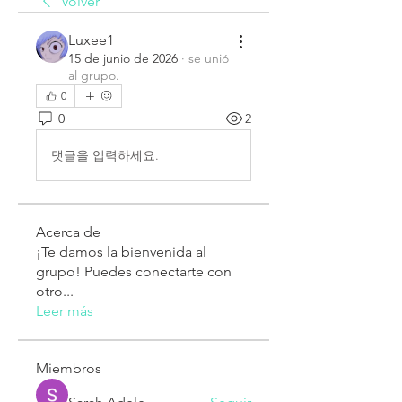
Volver
Luxee1
15 de junio de 2026
·
se unió
al grupo.
0
0
2
댓글을 입력하세요.
Acerca de
¡Te damos la bienvenida al
grupo! Puedes conectarte con
otro
...
Leer más
Miembros