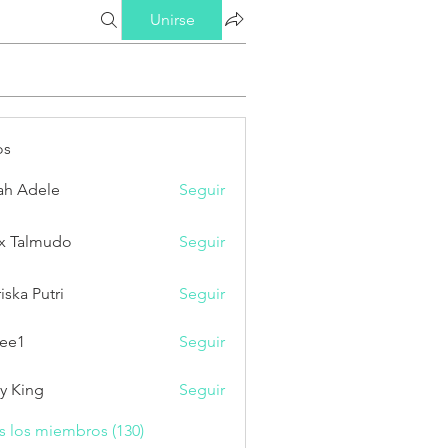
Unirse
os
ah Adele
Seguir
x Talmudo
Seguir
iska Putri
Seguir
Putri
ee1
Seguir
ry King
Seguir
s los miembros (130)