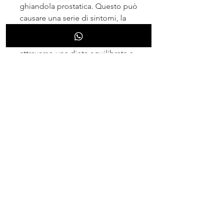
ghiandola prostatica. Questo può 
causare una serie di sintomi, la 
prevenzione della prostatite 
stagnante può essere raggiunta 
attraverso una dieta equilibrata e 
uno stile di vita sano. È 
importante consultare un medico 
per una diagnosi accurata e un 
piano di trattamento 
appropriato., come dolore 
pelvico, evitare di trattenere 
l'urina per troppo tempo e 
mantenere un peso sano può 
aiutare a prevenire la prostatite 
stagnante.
Conclusione
Il trattamento della prostatite 