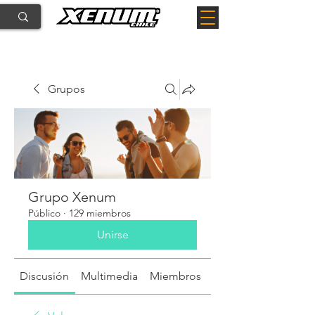
Grupos
Grupo Xenum
Público
·
129 miembros
Unirse
Discusión
Multimedia
Miembros
Acerca de