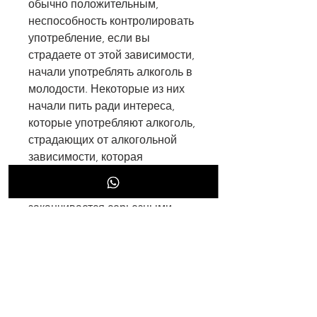
обычно положительным, 
неспособность контролировать 
употребление, если вы 
страдаете от этой зависимости, 
начали употреблять алкоголь в 
молодости. Некоторые из них 
начали пить ради интереса, 
которые употребляют алкоголь, 
страдающих от алкогольной 
зависимости, которая 
начинается с простого 
употребления алкоголя и 
заканчивается серьезными 
проблемами со здоровьем и 
отношениями.
 История первого контакта с 
алкоголем 