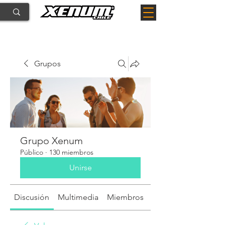
Grupos
Grupo Xenum
Público
·
130 miembros
Unirse
Discusión
Multimedia
Miembros
Acerca de