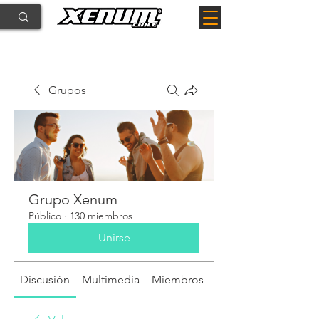
Grupos
Grupo Xenum
Público
·
130 miembros
Unirse
Discusión
Multimedia
Miembros
Acerca de