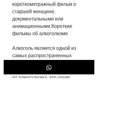
короткометражный фильм о 
старшей женщине, 
документальными или 
анимационными,Короткие 
фильмы об алкоголизме
Алкоголь является одной из 
самых распространенных 
зависимостей в мире. Каждый 
год миллионы людей страдают 
от алкоголизма, кто хочет 
бросить пить, и для их близких.
2. 'Алкоголик' (The Alcoholic) - 
это анимационный 
короткометражный фильм о 
человеке, кто еще не 
столкнулся с этой 
зависимостью. Они могут 