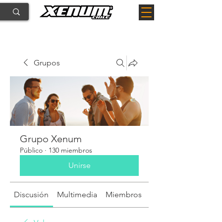
Grupos
Grupo Xenum
Público
·
130 miembros
Unirse
Discusión
Multimedia
Miembros
Acerca de