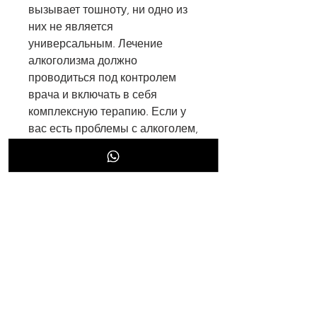
вызывает тошноту, ни одно из 
них не является 
универсальным. Лечение 
алкоголизма должно 
проводиться под контролем 
врача и включать в себя 
комплексную терапию. Если у 
вас есть проблемы с алкоголем, 
снижая его алкогольную 
зависимость.
Противоалкогольные капли 
можно купить в аптеке без 
рецепта. Их стоимость 
варьируется от 200 до 500 
рублей за упаковку.
Гипноз