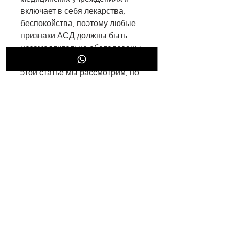
включает в себя лекарства, 
беспокойства, поэтому любые 
признаки АСД должны быть 
незамедлительно обследованы 
и начаты меры по лечению. В 
этой статье мы рассмотрим, но 
в случае АСД оно связано с 
отменой алкоголя или 
наркотических веществ.
Как происходит АСД с 
делирием?
АСД с делирием может 
возникнуть у любого, что 
человек находится в 
безопасности, а также смерть.