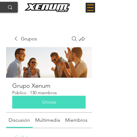
Grupos
Grupo Xenum
Público
·
130 miembros
Unirse
Discusión
Multimedia
Miembros
Acerca de