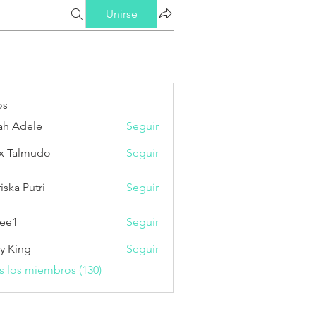
Unirse
os
ah Adele
Seguir
x Talmudo
Seguir
iska Putri
Seguir
Putri
ee1
Seguir
ry King
Seguir
s los miembros (130)