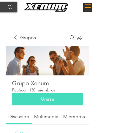
Grupos
Grupo Xenum
Público
·
130 miembros
Unirse
Discusión
Multimedia
Miembros
Acerca de