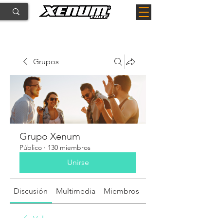
Grupos
Grupo Xenum
Público
·
130 miembros
Unirse
Discusión
Multimedia
Miembros
Acerca de