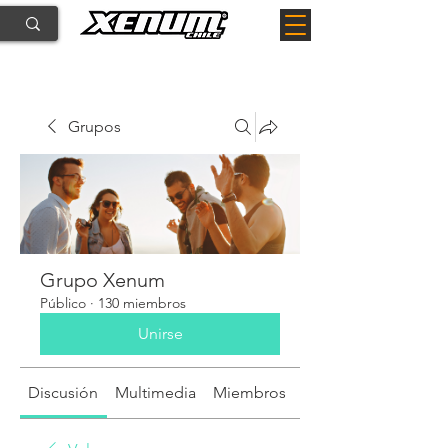
Grupos
Grupo Xenum
Público
·
130 miembros
Unirse
Discusión
Multimedia
Miembros
Acerca de