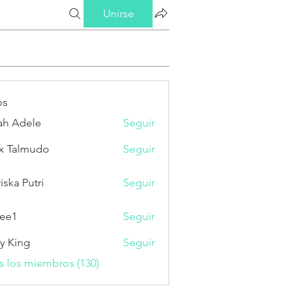
Unirse
os
ah Adele
Seguir
x Talmudo
Seguir
iska Putri
Seguir
Putri
ee1
Seguir
ry King
Seguir
s los miembros (130)