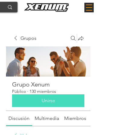
Grupos
Grupo Xenum
Público
·
130 miembros
Unirse
Discusión
Multimedia
Miembros
Acerca de