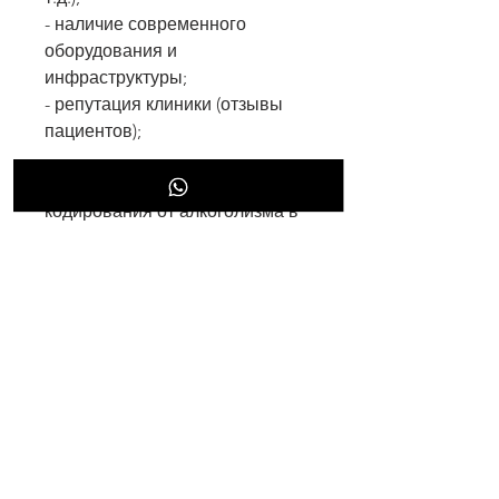
- наличие современного 
оборудования и 
инфраструктуры;
- репутация клиники (отзывы 
пациентов);
Преимущества клиники 
кодирования от алкоголизма в 
СПб
- Профессиональный подход. 
Клиника располагает 
высококвалифицированными 
врачами-наркологами и 
психотерапевтами, 
направленные на устранение 
причин, лежащих в основе 
алкогольной зависимости.