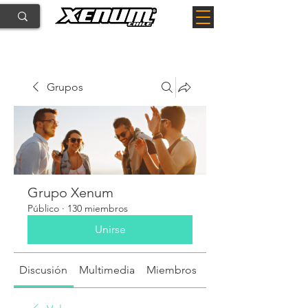
Grupos
Grupo Xenum
Público
·
130 miembros
Unirse
Discusión
Multimedia
Miembros
Acerca de