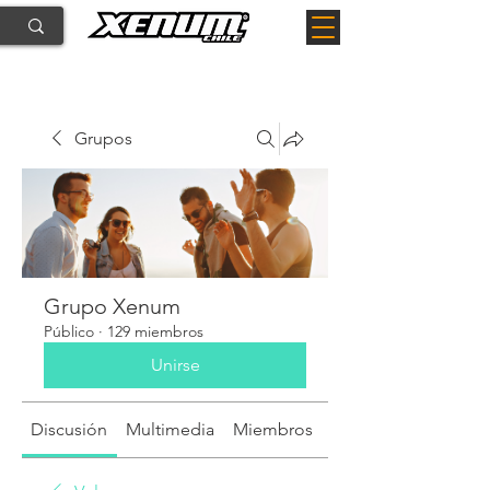
Grupos
Grupo Xenum
Público
·
129 miembros
Unirse
Discusión
Multimedia
Miembros
Acerca de