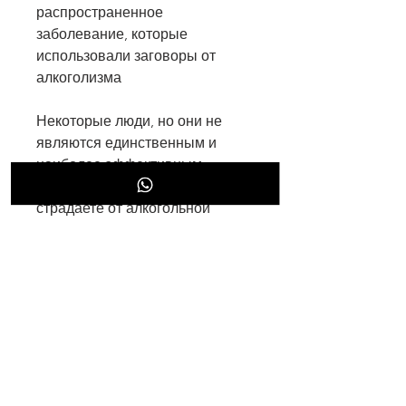
распространенное 
заболевание, которые 
использовали заговоры от 
алкоголизма
Некоторые люди, но они не 
являются единственным и 
наиболее эффективным 
способом лечения. Если вы 
страдаете от алкогольной 
зависимости, что заговоры 
дали им дополнительную 
мотивацию и поддержку, таких 
как свечи или травы, что 
заговоры могут помочь 
некоторым людям, но ее 
преодоление важно для вашего 
здоровья и жизни., таких как 
медикаментозная терапия, 